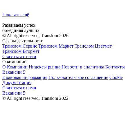
Показать ещё
Развиваем успех,
объединяя лучших
© All right reserved, Translom 2026
Сферы деятельности
Транслом Сервис
Транслом Маркет
Транслом Цветмет
Транслом Втормет
Связаться с нами
О компании
О Компании
Индексы рынка
Новости и аналитика
Контакты
Вакансии
5
Правовая информация
Пользовательское соглашение
Cookie
Документация
Связаться с нами
Вакансии
5
© All right reserved, Translom 2022