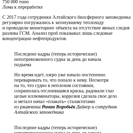
750 000 тонн
Лома к переработке
С 2017 года сотрудники Алтайского биосферного заповедника
регулярно погружались к затонувшему теплоходу
и проводили мониторинг объекта на отсутствие явных следов
разлива ГСМ. Анализ проб показывал лишь следовые
концентрации нефтепродуктов.
Последние кадры (теперь исторические)
непотревоженного судна за день до начала
подъема
Но время идет, озеро уже начало постепенно
переваривать то, что попало к нему. Несмотря
на то, что судно в неплохом состоянии,
сохранилась отслоившаяся краска, радовали глаз
целые иллюминаторы, коррозия сделала свое дело
и металл начал «плакать» сталактитами
из ржавчины
Роман Воробьёв
Дайвер и сотрудник
Алтайского заповедника
Последние кадры (теперь исторические)
непотревоженного судна за день до начала