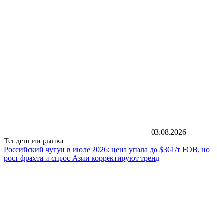
03.08.2026
Тенденции рынка
Российский чугун в июле 2026: цена упала до $361/т FOB, но
рост фрахта и спрос Азии корректируют тренд