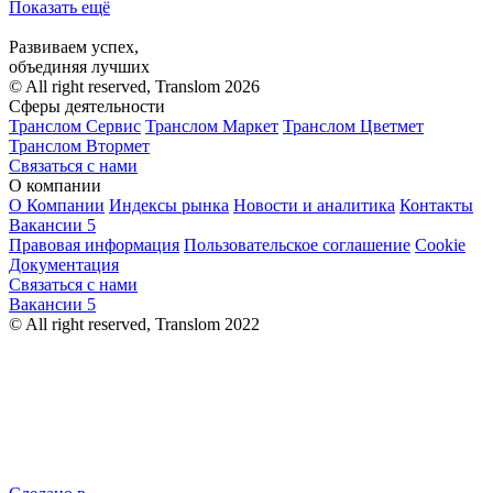
Показать ещё
Развиваем успех,
объединяя лучших
© All right reserved, Translom 2026
Сферы деятельности
Транслом Сервис
Транслом Маркет
Транслом Цветмет
Транслом Втормет
Связаться с нами
О компании
О Компании
Индексы рынка
Новости и аналитика
Контакты
Вакансии
5
Правовая информация
Пользовательское соглашение
Cookie
Документация
Связаться с нами
Вакансии
5
© All right reserved, Translom 2022