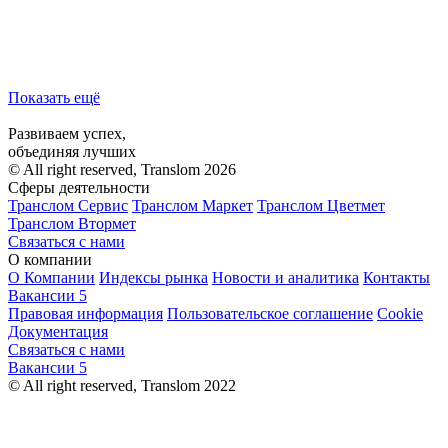
Показать ещё
Развиваем успех,
объединяя лучших
© All right reserved, Translom 2026
Сферы деятельности
Транслом Сервис
Транслом Маркет
Транслом Цветмет
Транслом Втормет
Связаться с нами
О компании
О Компании
Индексы рынка
Новости и аналитика
Контакты
Вакансии
5
Правовая информация
Пользовательское соглашение
Cookie
Документация
Связаться с нами
Вакансии
5
© All right reserved, Translom 2022