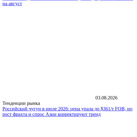
на август
03.08.2026
Тенденции рынка
Российский чугун в июле 2026: цена упала до $361/т FOB, но
рост фрахта и спрос Азии корректируют тренд