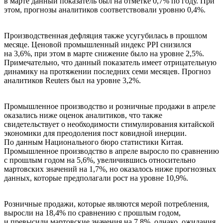
в марте данный показатель был на отметке 0,7% по году. При
этом, прогнозы аналитиков соответствовали уровню 0,4%.
Производственная дефляция также усугубилась в прошлом
месяце. Ценовой промышленный индекс PPI снизился
на 3,6%, при этом в марте снижение было на уровне 2,5%.
Примечательно, что данный показатель имеет отрицательную
динамику на протяжении последних семи месяцев. Прогноз
аналитиков Reuters был на уровне 3,2%.
Промышленное производство и розничные продажи в апреле
оказались ниже оценок аналитиков, что также
свидетельствует о необходимости стимулирования китайской
экономики для преодоления пост ковидной инерции.
По данным Национального бюро статистики Китая.
Промышленное производство в апреле выросло по сравнению
с прошлым годом на 5,6%, увеличившись относительно
мартовских значений на 1,7%, но оказалось ниже прогнозных
данных, которые предполагали рост на уровне 10,9%.
Розничные продажи, которые являются мерой потребления,
выросли на 18,4% по сравнению с прошлым годом,
и превысили мартовские значения на 7,8%, однако, ожидания