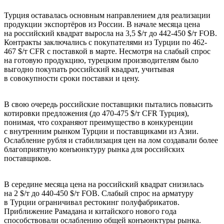
Турция оставалась основным направлением для реализации
продукции экспортёров из России. В начале месяца цена
на российский квадрат выросла на 3,5 $/т до 442-450 $/т FOB.
Контракты заключались с покупателями из Турции по 462-
467 $/т CFR с поставкой в марте. Несмотря на слабый спрос
на готовую продукцию, турецким производителям было
выгодно покупать российский квадрат, учитывая
в совокупности сроки поставки и цену.
В свою очередь российские поставщики пытались повысить
котировки предложения (до 470-475 $/т CFR Турция),
понимая, что сохраняют преимущество в конкуренции
с внутренним рынком Турции и поставщиками из Азии.
Ослабление рубля и стабилизация цен на лом создавали более
благоприятную конъюнктуру рынка для российских
поставщиков.
В середине месяца цена на российский квадрат снизилась
на 2 $/т до 440-450 $/т FOB. Слабый спрос на арматуру
в Турции ограничивал рестокинг полуфабрикатов.
Приближение Рамадана и китайского нового года
способствовали ослаблению общей конъюнктуры рынка.