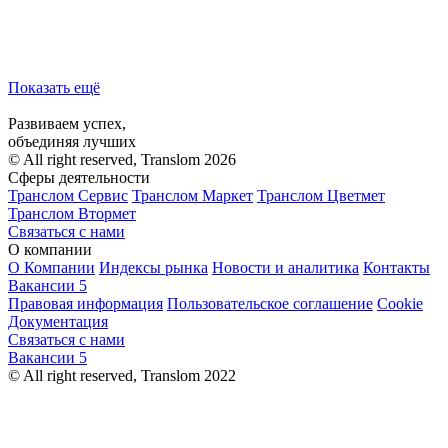
Показать ещё
Развиваем успех,
объединяя лучших
© All right reserved, Translom 2026
Сферы деятельности
Транслом Сервис
Транслом Маркет
Транслом Цветмет
Транслом Втормет
Связаться с нами
О компании
О Компании
Индексы рынка
Новости и аналитика
Контакты
Вакансии
5
Правовая информация
Пользовательское соглашение
Cookie
Документация
Связаться с нами
Вакансии
5
© All right reserved, Translom 2022