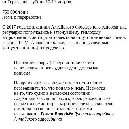
от берега, на глубине 10-17 метров.
750 000 тонн
Лома к переработке
С 2017 года сотрудники Алтайского биосферного заповедника
регулярно погружались к затонувшему теплоходу
и проводили мониторинг объекта на отсутствие явных следов
разлива ГСМ. Анализ проб показывал лишь следовые
концентрации нефтепродуктов.
Последние кадры (теперь исторические)
непотревоженного судна за день до начала
подъема
Но время идет, озеро уже начало постепенно
переваривать то, что попало к нему. Несмотря
на то, что судно в неплохом состоянии,
сохранилась отслоившаяся краска, радовали глаз
целые иллюминаторы, коррозия сделала свое дело
и металл начал «плакать» сталактитами
из ржавчины
Роман Воробьёв
Дайвер и сотрудник
Алтайского заповедника