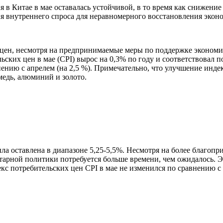
в Китае в мае оставалась устойчивой, в то время как снижение 
я внутреннего спроса для неравномерного восстановления экон
цен, несмотря на предпринимаемые меры по поддержке экономики
ских цен в мае (CPI) вырос на 0,3% по году и соответствовал п
ению с апрелем (на 2,5 %). Примечательно, что улучшение инде
медь, алюминий и золото.
ла оставлена в диапазоне 5,25-5,5%. Несмотря на более благопр
етарной политики потребуется больше времени, чем ожидалось. 
с потребительских цен CPI в мае не изменился по сравнению с 