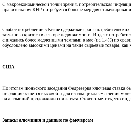
С макроэкономической точки зрения, потребительская инфляция 
правительству КНР потребуется больше мер для стимулировани
Слабое потребление в Китае сдерживает рост потребительских 
затяжного кризиса в секторе недвижимости. Индекс потребитель
снижались более медленными темпами в мае (на 1,4%) по сравн
обусловлено высокими ценами на такие сырьевые товары, как 
США
По итогам июньского заседания Федрезерва ключевая ставка бы
инфляция остается высокой и для начала цикла смягчения мон
на алюминий продолжили снижаться. Стоит отметить, что индек
Запасы алюминия и данные по фьючерсам