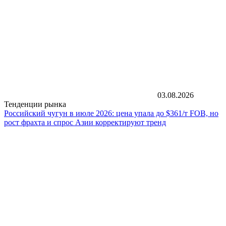
03.08.2026
Тенденции рынка
Российский чугун в июле 2026: цена упала до $361/т FOB, но
рост фрахта и спрос Азии корректируют тренд