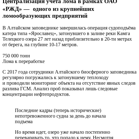
Централизация учета лома в рамках ОАО
«РЖД» — одного из крупнейших
ломообразующих предприятий
В Алтайском заповеднике завершилась операция судоподъёма
катера типа «Ярославец», затонувшего в заливе реки Камга
Телецкого озера 27 лет назад приблизительно в 20-ти метрах
от берега, на глубине 10-17 метров.
750 000 тонн
Лома к переработке
С 2017 года сотрудники Алтайского биосферного заповедника
регулярно погружались к затонувшему теплоходу
и проводили мониторинг объекта на отсутствие явных следов
разлива ГСМ. Анализ проб показывал лишь следовые
концентрации нефтепродуктов.
Последние кадры (теперь исторические)
непотревоженного судна за день до начала
подъема
Но время идет, озеро уже начало постепенно
переваривать то, что попало к нему. Несмотря