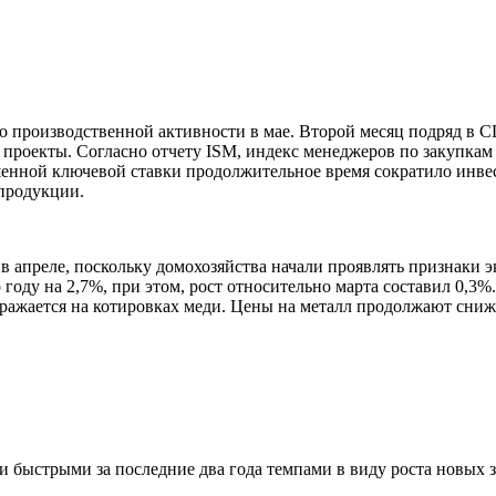
 производственной активности в мае. Второй месяц подряд в 
проекты. Согласно отчету ISM, индекс менеджеров по закупкам в
шенной ключевой ставки продолжительное время сократило инве
 продукции.
и в апреле, поскольку домохозяйства начали проявлять признак
оду на 2,7%, при этом, рост относительно марта составил 0,3%.
отражается на котировках меди. Цены на металл продолжают сниж
 быстрыми за последние два года темпами в виду роста новых з