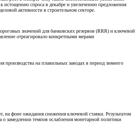
ел к истощению спроса в декабре и увеличению предложения
 деловой активности в строительном секторе.
ороговых значений для банковских резервов (RRR) и ключевой
равление отреагировало конкретными мерами
ия производства на плавильных заводах в период зимнего
, на фоне ожидания снижения ключевой ставки. Результатом
рва о замедлении темпов ослабления монетарной политики