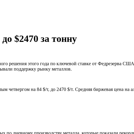
до $2470 за тонну
ого решения этого года по ключевой ставке от Федрезерва США
зывали поддержку рынку металлов.
етвергом на 84 $/т, до 2470 $/т. Средняя биржевая цена на алю
 по дневному производству металла, которые показали рекордн