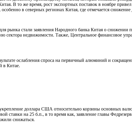
Китая. В то же время, рост экспортных поставок в ноябре прив
, особенно в северных регионах Китая, где отмечается снижение
ля рынка стали заявления Народного банка Китая о снижении п
ацию сектора недвижимости. Также, Центральное финансовое уп
езультате ослабления спроса на первичный алюминий и сокращен
 в Китае.
 укрепление доллара США относительно корзины основных валют
ой ставки на 25 б.п., в то время как, заявление главы Федрезе
лжили снижаться.