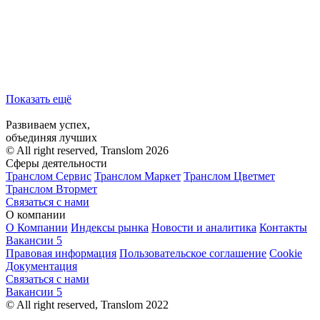
Показать ещё
Развиваем успех,
объединяя лучших
© All right reserved, Translom 2026
Сферы деятельности
Транслом Сервис
Транслом Маркет
Транслом Цветмет
Транслом Втормет
Связаться с нами
О компании
О Компании
Индексы рынка
Новости и аналитика
Контакты
Вакансии
5
Правовая информация
Пользовательское соглашение
Cookie
Документация
Связаться с нами
Вакансии
5
© All right reserved, Translom 2022