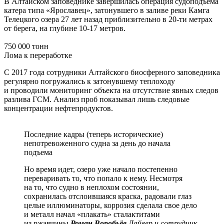
В Алтайском заповеднике завершилась операция судоподъёма
катера типа «Ярославец», затонувшего в заливе реки Камга
Телецкого озера 27 лет назад приблизительно в 20-ти метрах
от берега, на глубине 10-17 метров.
750 000 тонн
Лома к переработке
С 2017 года сотрудники Алтайского биосферного заповедника
регулярно погружались к затонувшему теплоходу
и проводили мониторинг объекта на отсутствие явных следов
разлива ГСМ. Анализ проб показывал лишь следовые
концентрации нефтепродуктов.
Последние кадры (теперь исторические)
непотревоженного судна за день до начала
подъема
Но время идет, озеро уже начало постепенно
переваривать то, что попало к нему. Несмотря
на то, что судно в неплохом состоянии,
сохранилась отслоившаяся краска, радовали глаз
целые иллюминаторы, коррозия сделала свое дело
и металл начал «плакать» сталактитами
из ржавчины
Роман Воробьёв
Дайвер и сотрудник