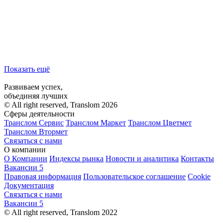
Показать ещё
Развиваем успех,
объединяя лучших
© All right reserved, Translom 2026
Сферы деятельности
Транслом Сервис
Транслом Маркет
Транслом Цветмет
Транслом Втормет
Связаться с нами
О компании
О Компании
Индексы рынка
Новости и аналитика
Контакты
Вакансии
5
Правовая информация
Пользовательское соглашение
Cookie
Документация
Связаться с нами
Вакансии
5
© All right reserved, Translom 2022