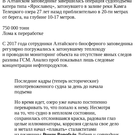
В Алтайском заповеднике завершилась операция судоподъёма
катера типа «Ярославец», затонувшего в заливе реки Камга
Телецкого озера 27 лет назад приблизительно в 20-ти метрах
от берега, на глубине 10-17 метров.
750 000 тонн
Лома к переработке
С 2017 года сотрудники Алтайского биосферного заповедника
регулярно погружались к затонувшему теплоходу
и проводили мониторинг объекта на отсутствие явных следов
разлива ГСМ. Анализ проб показывал лишь следовые
концентрации нефтепродуктов.
Последние кадры (теперь исторические)
непотревоженного судна за день до начала
подъема
Но время идет, озеро уже начало постепенно
переваривать то, что попало к нему. Несмотря
на то, что судно в неплохом состоянии,
сохранилась отслоившаяся краска, радовали глаз
целые иллюминаторы, коррозия сделала свое дело
и металл начал «плакать» сталактитами
из ржавчины
Роман Воробьёв
Дайвер и сотрудник