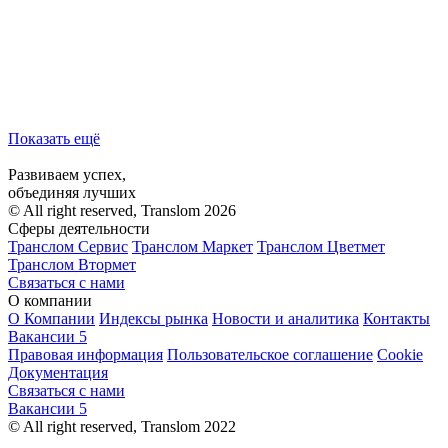
Показать ещё
Развиваем успех,
объединяя лучших
© All right reserved, Translom 2026
Сферы деятельности
Транслом Сервис
Транслом Маркет
Транслом Цветмет
Транслом Втормет
Связаться с нами
О компании
О Компании
Индексы рынка
Новости и аналитика
Контакты
Вакансии
5
Правовая информация
Пользовательское соглашение
Cookie
Документация
Связаться с нами
Вакансии
5
© All right reserved, Translom 2022