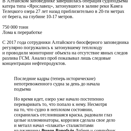
В Алтайском заповеднике завершилась операция судоподъёма
катера типа «Ярославец», затонувшего в заливе реки Камга
Телецкого озера 27 лет назад приблизительно в 20-ти метрах
от берега, на глубине 10-17 метров.
750 000 тонн
Лома к переработке
С 2017 года сотрудники Алтайского биосферного заповедника
регулярно погружались к затонувшему теплоходу
и проводили мониторинг объекта на отсутствие явных следов
разлива ГСМ. Анализ проб показывал лишь следовые
концентрации нефтепродуктов.
Последние кадры (теперь исторические)
непотревоженного судна за день до начала
подъема
Но время идет, озеро уже начало постепенно
переваривать то, что попало к нему. Несмотря
на то, что судно в неплохом состоянии,
сохранилась отслоившаяся краска, радовали глаз
целые иллюминаторы, коррозия сделала свое дело
и металл начал «плакать» сталактитами
из ржавчины
Роман Воробьёв
Дайвер и сотрудник