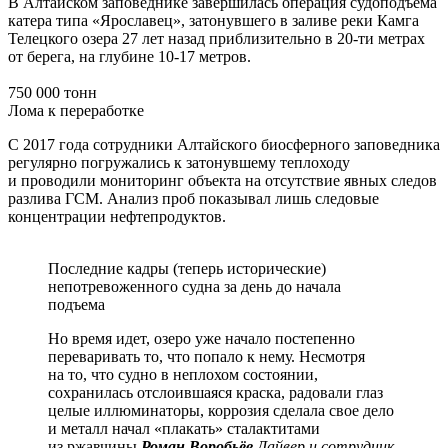
В Алтайском заповеднике завершилась операция судоподъёма
катера типа «Ярославец», затонувшего в заливе реки Камга
Телецкого озера 27 лет назад приблизительно в 20-ти метрах
от берега, на глубине 10-17 метров.
750 000 тонн
Лома к переработке
С 2017 года сотрудники Алтайского биосферного заповедника
регулярно погружались к затонувшему теплоходу
и проводили мониторинг объекта на отсутствие явных следов
разлива ГСМ. Анализ проб показывал лишь следовые
концентрации нефтепродуктов.
Последние кадры (теперь исторические)
непотревоженного судна за день до начала
подъема
Но время идет, озеро уже начало постепенно
переваривать то, что попало к нему. Несмотря
на то, что судно в неплохом состоянии,
сохранилась отслоившаяся краска, радовали глаз
целые иллюминаторы, коррозия сделала свое дело
и металл начал «плакать» сталактитами
из ржавчины
Роман Воробьёв
Дайвер и сотрудник