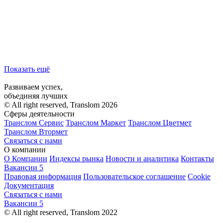
Показать ещё
Развиваем успех,
объединяя лучших
© All right reserved, Translom 2026
Сферы деятельности
Транслом Сервис
Транслом Маркет
Транслом Цветмет
Транслом Втормет
Связаться с нами
О компании
О Компании
Индексы рынка
Новости и аналитика
Контакты
Вакансии
5
Правовая информация
Пользовательское соглашение
Cookie
Документация
Связаться с нами
Вакансии
5
© All right reserved, Translom 2022