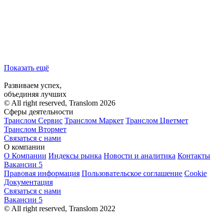
Показать ещё
Развиваем успех,
объединяя лучших
© All right reserved, Translom 2026
Сферы деятельности
Транслом Сервис
Транслом Маркет
Транслом Цветмет
Транслом Втормет
Связаться с нами
О компании
О Компании
Индексы рынка
Новости и аналитика
Контакты
Вакансии
5
Правовая информация
Пользовательское соглашение
Cookie
Документация
Связаться с нами
Вакансии
5
© All right reserved, Translom 2022