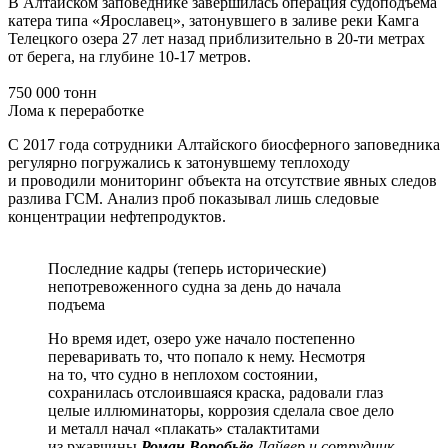
В Алтайском заповеднике завершилась операция судоподъёма
катера типа «Ярославец», затонувшего в заливе реки Камга
Телецкого озера 27 лет назад приблизительно в 20-ти метрах
от берега, на глубине 10-17 метров.
750 000 тонн
Лома к переработке
С 2017 года сотрудники Алтайского биосферного заповедника
регулярно погружались к затонувшему теплоходу
и проводили мониторинг объекта на отсутствие явных следов
разлива ГСМ. Анализ проб показывал лишь следовые
концентрации нефтепродуктов.
Последние кадры (теперь исторические)
непотревоженного судна за день до начала
подъема
Но время идет, озеро уже начало постепенно
переваривать то, что попало к нему. Несмотря
на то, что судно в неплохом состоянии,
сохранилась отслоившаяся краска, радовали глаз
целые иллюминаторы, коррозия сделала свое дело
и металл начал «плакать» сталактитами
из ржавчины
Роман Воробьёв
Дайвер и сотрудник