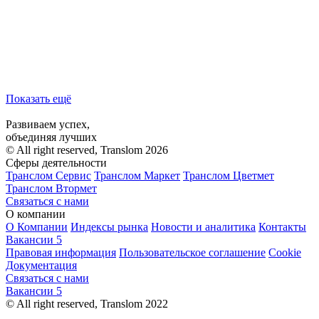
Показать ещё
Развиваем успех,
объединяя лучших
© All right reserved, Translom 2026
Сферы деятельности
Транслом Сервис
Транслом Маркет
Транслом Цветмет
Транслом Втормет
Связаться с нами
О компании
О Компании
Индексы рынка
Новости и аналитика
Контакты
Вакансии
5
Правовая информация
Пользовательское соглашение
Cookie
Документация
Связаться с нами
Вакансии
5
© All right reserved, Translom 2022