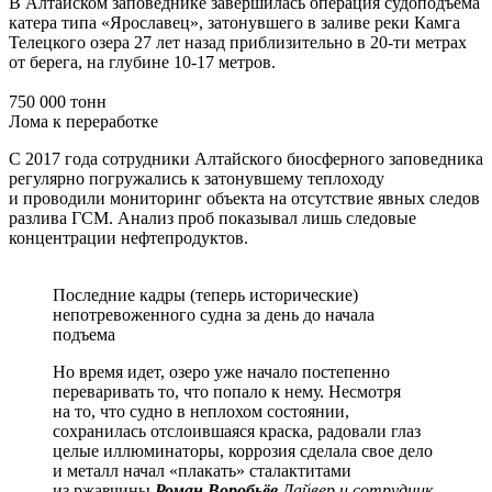
В Алтайском заповеднике завершилась операция судоподъёма
катера типа «Ярославец», затонувшего в заливе реки Камга
Телецкого озера 27 лет назад приблизительно в 20-ти метрах
от берега, на глубине 10-17 метров.
750 000 тонн
Лома к переработке
С 2017 года сотрудники Алтайского биосферного заповедника
регулярно погружались к затонувшему теплоходу
и проводили мониторинг объекта на отсутствие явных следов
разлива ГСМ. Анализ проб показывал лишь следовые
концентрации нефтепродуктов.
Последние кадры (теперь исторические)
непотревоженного судна за день до начала
подъема
Но время идет, озеро уже начало постепенно
переваривать то, что попало к нему. Несмотря
на то, что судно в неплохом состоянии,
сохранилась отслоившаяся краска, радовали глаз
целые иллюминаторы, коррозия сделала свое дело
и металл начал «плакать» сталактитами
из ржавчины
Роман Воробьёв
Дайвер и сотрудник