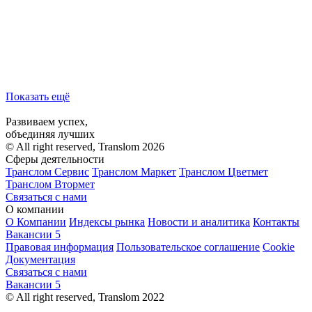
Показать ещё
Развиваем успех,
объединяя лучших
© All right reserved, Translom 2026
Сферы деятельности
Транслом Сервис
Транслом Маркет
Транслом Цветмет
Транслом Втормет
Связаться с нами
О компании
О Компании
Индексы рынка
Новости и аналитика
Контакты
Вакансии
5
Правовая информация
Пользовательское соглашение
Cookie
Документация
Связаться с нами
Вакансии
5
© All right reserved, Translom 2022