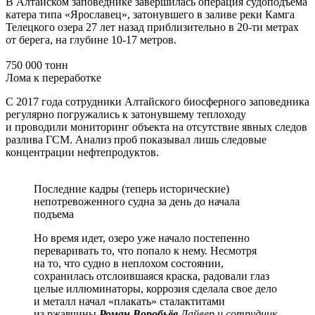
В Алтайском заповеднике завершилась операция судоподъёма
катера типа «Ярославец», затонувшего в заливе реки Камга
Телецкого озера 27 лет назад приблизительно в 20-ти метрах
от берега, на глубине 10-17 метров.
750 000 тонн
Лома к переработке
С 2017 года сотрудники Алтайского биосферного заповедника
регулярно погружались к затонувшему теплоходу
и проводили мониторинг объекта на отсутствие явных следов
разлива ГСМ. Анализ проб показывал лишь следовые
концентрации нефтепродуктов.
Последние кадры (теперь исторические)
непотревоженного судна за день до начала
подъема
Но время идет, озеро уже начало постепенно
переваривать то, что попало к нему. Несмотря
на то, что судно в неплохом состоянии,
сохранилась отслоившаяся краска, радовали глаз
целые иллюминаторы, коррозия сделала свое дело
и металл начал «плакать» сталактитами
из ржавчины
Роман Воробьёв
Дайвер и сотрудник