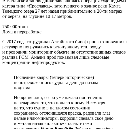
В Алтайском заповеднике завершилась операция судоподъёма
катера типа «Ярославец», затонувшего в заливе реки Камга
Телецкого озера 27 лет назад приблизительно в 20-ти метрах
от берега, на глубине 10-17 метров.
750 000 тонн
Лома к переработке
С 2017 года сотрудники Алтайского биосферного заповедника
регулярно погружались к затонувшему теплоходу
и проводили мониторинг объекта на отсутствие явных следов
разлива ГСМ. Анализ проб показывал лишь следовые
концентрации нефтепродуктов.
Последние кадры (теперь исторические)
непотревоженного судна за день до начала
подъема
Но время идет, озеро уже начало постепенно
переваривать то, что попало к нему. Несмотря
на то, что судно в неплохом состоянии,
сохранилась отслоившаяся краска, радовали глаз
целые иллюминаторы, коррозия сделала свое дело
и металл начал «плакать» сталактитами
из ржавчины
Роман Воробьёв
Дайвер и сотрудник