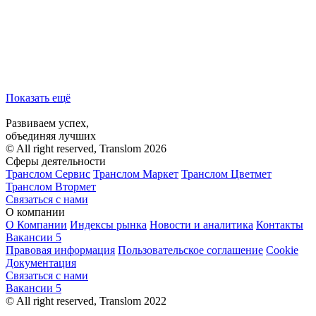
Показать ещё
Развиваем успех,
объединяя лучших
© All right reserved, Translom 2026
Сферы деятельности
Транслом Сервис
Транслом Маркет
Транслом Цветмет
Транслом Втормет
Связаться с нами
О компании
О Компании
Индексы рынка
Новости и аналитика
Контакты
Вакансии
5
Правовая информация
Пользовательское соглашение
Cookie
Документация
Связаться с нами
Вакансии
5
© All right reserved, Translom 2022