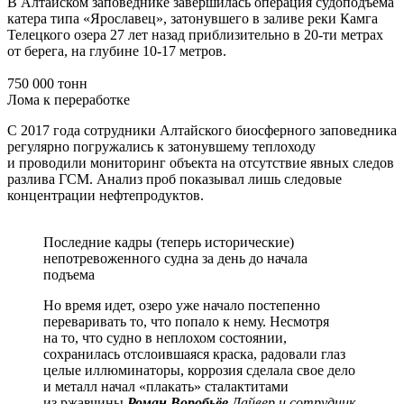
В Алтайском заповеднике завершилась операция судоподъёма
катера типа «Ярославец», затонувшего в заливе реки Камга
Телецкого озера 27 лет назад приблизительно в 20-ти метрах
от берега, на глубине 10-17 метров.
750 000 тонн
Лома к переработке
С 2017 года сотрудники Алтайского биосферного заповедника
регулярно погружались к затонувшему теплоходу
и проводили мониторинг объекта на отсутствие явных следов
разлива ГСМ. Анализ проб показывал лишь следовые
концентрации нефтепродуктов.
Последние кадры (теперь исторические)
непотревоженного судна за день до начала
подъема
Но время идет, озеро уже начало постепенно
переваривать то, что попало к нему. Несмотря
на то, что судно в неплохом состоянии,
сохранилась отслоившаяся краска, радовали глаз
целые иллюминаторы, коррозия сделала свое дело
и металл начал «плакать» сталактитами
из ржавчины
Роман Воробьёв
Дайвер и сотрудник