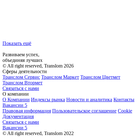
Показать ещё
Развиваем успех,
объединяя лучших
© All right reserved, Translom 2026
Сферы деятельности
Транслом Сервис
Транслом Маркет
Транслом Цветмет
Транслом Втормет
Связаться с нами
О компании
О Компании
Индексы рынка
Новости и аналитика
Контакты
Вакансии
5
Правовая информация
Пользовательское соглашение
Cookie
Документация
Связаться с нами
Вакансии
5
© All right reserved, Translom 2022