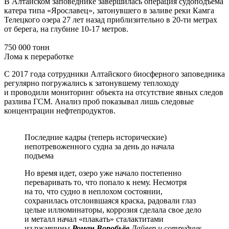
В Алтайском заповеднике завершилась операция судоподъёма
катера типа «Ярославец», затонувшего в заливе реки Камга
Телецкого озера 27 лет назад приблизительно в 20-ти метрах
от берега, на глубине 10-17 метров.
750 000 тонн
Лома к переработке
С 2017 года сотрудники Алтайского биосферного заповедника
регулярно погружались к затонувшему теплоходу
и проводили мониторинг объекта на отсутствие явных следов
разлива ГСМ. Анализ проб показывал лишь следовые
концентрации нефтепродуктов.
Последние кадры (теперь исторические)
непотревоженного судна за день до начала
подъема
Но время идет, озеро уже начало постепенно
переваривать то, что попало к нему. Несмотря
на то, что судно в неплохом состоянии,
сохранилась отслоившаяся краска, радовали глаз
целые иллюминаторы, коррозия сделала свое дело
и металл начал «плакать» сталактитами
из ржавчины
Роман Воробьёв
Дайвер и сотрудник