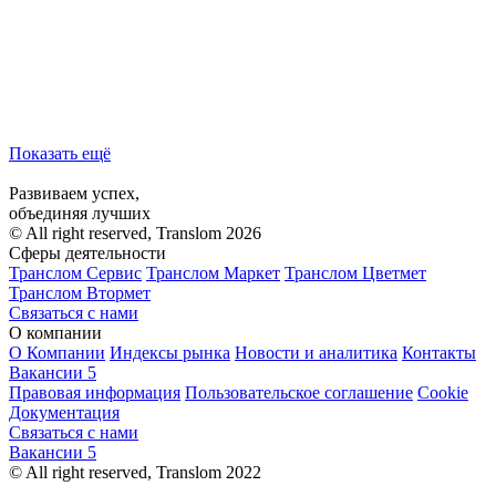
Показать ещё
Развиваем успех,
объединяя лучших
© All right reserved, Translom 2026
Сферы деятельности
Транслом Сервис
Транслом Маркет
Транслом Цветмет
Транслом Втормет
Связаться с нами
О компании
О Компании
Индексы рынка
Новости и аналитика
Контакты
Вакансии
5
Правовая информация
Пользовательское соглашение
Cookie
Документация
Связаться с нами
Вакансии
5
© All right reserved, Translom 2022