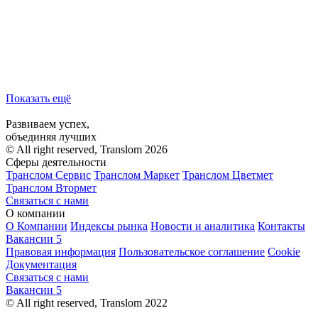
Показать ещё
Развиваем успех,
объединяя лучших
© All right reserved, Translom 2026
Сферы деятельности
Транслом Сервис
Транслом Маркет
Транслом Цветмет
Транслом Втормет
Связаться с нами
О компании
О Компании
Индексы рынка
Новости и аналитика
Контакты
Вакансии
5
Правовая информация
Пользовательское соглашение
Cookie
Документация
Связаться с нами
Вакансии
5
© All right reserved, Translom 2022