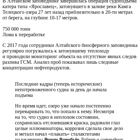
В Алтайском заповеднике завершилась операция судоподъёма
катера типа «Ярославец», затонувшего в заливе реки Камга
Телецкого озера 27 лет назад приблизительно в 20-ти метрах
от берега, на глубине 10-17 метров.
750 000 тонн
Лома к переработке
С 2017 года сотрудники Алтайского биосферного заповедника
регулярно погружались к затонувшему теплоходу
и проводили мониторинг объекта на отсутствие явных следов
разлива ГСМ. Анализ проб показывал лишь следовые
концентрации нефтепродуктов.
Последние кадры (теперь исторические)
непотревоженного судна за день до начала
подъема
Но время идет, озеро уже начало постепенно
переваривать то, что попало к нему. Несмотря
на то, что судно в неплохом состоянии,
сохранилась отслоившаяся краска, радовали глаз
целые иллюминаторы, коррозия сделала свое дело
и металл начал «плакать» сталактитами
из ржавчины
Роман Воробьёв
Дайвер и сотрудник