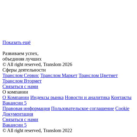
Показать ещё
Развиваем успех,
объединяя лучших
© All right reserved, Translom 2026
Сферы деятельности
Транслом Сервис
Транслом Маркет
Транслом Цветмет
Транслом Втормет
Связаться с нами
О компании
О Компании
Индексы рынка
Новости и аналитика
Контакты
Вакансии
5
Правовая информация
Пользовательское соглашение
Cookie
Документация
Связаться с нами
Вакансии
5
© All right reserved, Translom 2022