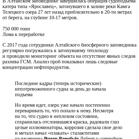
В Алтайском заповеднике завершилась операция судоподъёма
катера типа «Ярославец», затонувшего в заливе реки Камга
Телецкого озера 27 лет назад приблизительно в 20-ти метрах
от берега, на глубине 10-17 метров.
750 000 тонн
Лома к переработке
С 2017 года сотрудники Алтайского биосферного заповедника
регулярно погружались к затонувшему теплоходу
и проводили мониторинг объекта на отсутствие явных следов
разлива ГСМ. Анализ проб показывал лишь следовые
концентрации нефтепродуктов.
Последние кадры (теперь исторические)
непотревоженного судна за день до начала
подъема
Но время идет, озеро уже начало постепенно
переваривать то, что попало к нему. Несмотря
на то, что судно в неплохом состоянии,
сохранилась отслоившаяся краска, радовали глаз
целые иллюминаторы, коррозия сделала свое дело
и металл начал «плакать» сталактитами
из ржавчины
Роман Воробьёв
Дайвер и сотрудник