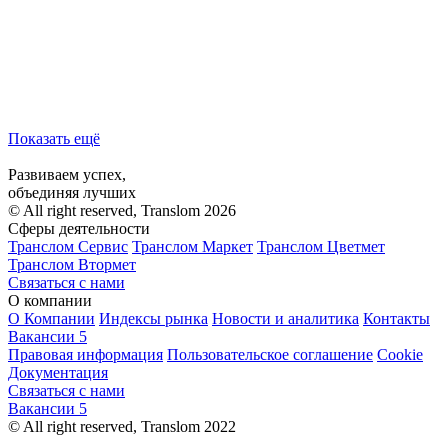
Показать ещё
Развиваем успех,
объединяя лучших
© All right reserved, Translom 2026
Сферы деятельности
Транслом Сервис
Транслом Маркет
Транслом Цветмет
Транслом Втормет
Связаться с нами
О компании
О Компании
Индексы рынка
Новости и аналитика
Контакты
Вакансии
5
Правовая информация
Пользовательское соглашение
Cookie
Документация
Связаться с нами
Вакансии
5
© All right reserved, Translom 2022