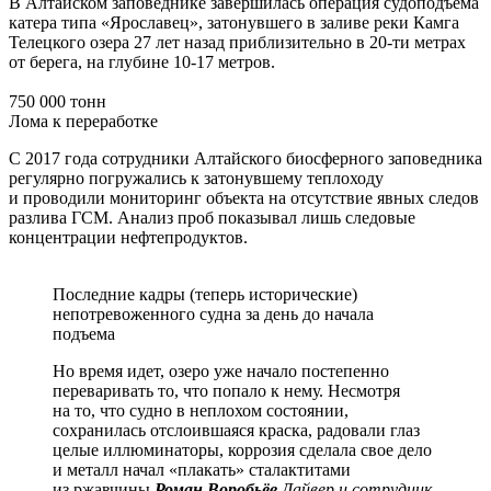
В Алтайском заповеднике завершилась операция судоподъёма
катера типа «Ярославец», затонувшего в заливе реки Камга
Телецкого озера 27 лет назад приблизительно в 20-ти метрах
от берега, на глубине 10-17 метров.
750 000 тонн
Лома к переработке
С 2017 года сотрудники Алтайского биосферного заповедника
регулярно погружались к затонувшему теплоходу
и проводили мониторинг объекта на отсутствие явных следов
разлива ГСМ. Анализ проб показывал лишь следовые
концентрации нефтепродуктов.
Последние кадры (теперь исторические)
непотревоженного судна за день до начала
подъема
Но время идет, озеро уже начало постепенно
переваривать то, что попало к нему. Несмотря
на то, что судно в неплохом состоянии,
сохранилась отслоившаяся краска, радовали глаз
целые иллюминаторы, коррозия сделала свое дело
и металл начал «плакать» сталактитами
из ржавчины
Роман Воробьёв
Дайвер и сотрудник