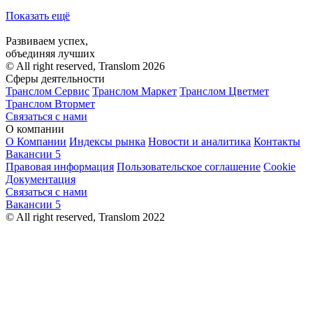
Показать ещё
Развиваем успех,
объединяя лучших
© All right reserved, Translom 2026
Сферы деятельности
Транслом Сервис
Транслом Маркет
Транслом Цветмет
Транслом Втормет
Связаться с нами
О компании
О Компании
Индексы рынка
Новости и аналитика
Контакты
Вакансии
5
Правовая информация
Пользовательское соглашение
Cookie
Документация
Связаться с нами
Вакансии
5
© All right reserved, Translom 2022