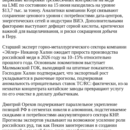
на LME по состоянию на 15 июня находились на уровне
$13,7 тыс. за тонну. Аналитики компании Kept связывают
сохранение ценового уровня с потребностями дата-центров,
энергетических сетей и индустрии ВИЭ. Дополнительными
факторами выступают дефицит серной кислоты, критически
важной для выщелачивания, и риски сокращения добычи
в Перу.
Старший эксперт горно-металлургического сектора компании
«Эйлер» Никанор Халин ожидает прироста производства
российской меди в 2026 году на 10–15% относительно
прошлого года. Основным локомотивом выступает
Малмыжский ГОК, выходящий на штатные показатели.
Господин Халин подтверждает, что экспортный рост
укладывается в рыночные прогнозы, подчеркивая
аномальность отрицательных ставок TC/RC: фактически, из-за
нехватки концентрата китайские заводы превращают услугу
по его очистке в доплату добытчикам.
Дмитрий Орехов подчеркивает параллельное укрепление
позиций РФ в сегментах никеля и алюминия, подстегиваемое
скидками и потребностями аккумуляторного сектора КНР.
Прогнозы экспертов указывают на возможное усиление роли
российских руд, так как Пекин заинтересован в создании