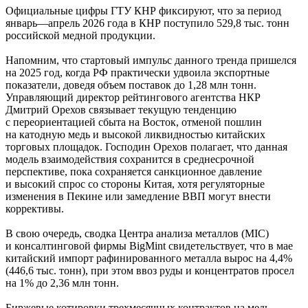
Официальные цифры ГТУ КНР фиксируют, что за период
январь—апрель 2026 года в КНР поступило 529,8 тыс. тонн
российской медной продукции.
Напомним, что стартовый импульс данного тренда пришелся
на 2025 год, когда РФ практически удвоила экспортные
показатели, доведя объем поставок до 1,28 млн тонн.
Управляющий директор рейтингового агентства НКР
Дмитрий Орехов связывает текущую тенденцию
с переориентацией сбыта на Восток, отменой пошлин
на катодную медь и высокой ликвидностью китайских
торговых площадок. Господин Орехов полагает, что данная
модель взаимодействия сохранится в среднесрочной
перспективе, пока сохраняется санкционное давление
и высокий спрос со стороны Китая, хотя регуляторные
изменения в Пекине или замедление ВВП могут внести
коррективы.
В свою очередь, сводка Центра анализа металлов (MIC)
и консалтинговой фирмы BigMint свидетельствует, что в мае
китайский импорт рафинированного металла вырос на 4,4%
(446,6 тыс. тонн), при этом ввоз руды и концентратов просел
на 1% до 2,36 млн тонн.
Биржевые котировки трехмесячных контрактов на медь