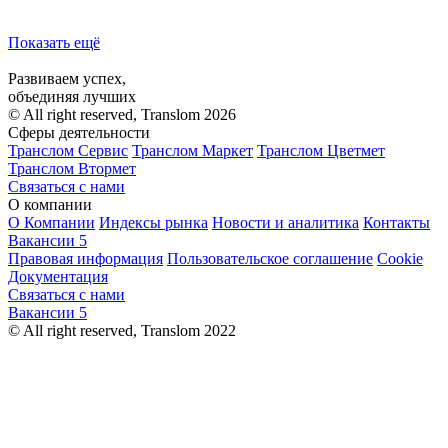
Показать ещё
Развиваем успех,
объединяя лучших
© All right reserved, Translom 2026
Сферы деятельности
Транслом Сервис
Транслом Маркет
Транслом Цветмет
Транслом Втормет
Связаться с нами
О компании
О Компании
Индексы рынка
Новости и аналитика
Контакты
Вакансии
5
Правовая информация
Пользовательское соглашение
Cookie
Документация
Связаться с нами
Вакансии
5
© All right reserved, Translom 2022