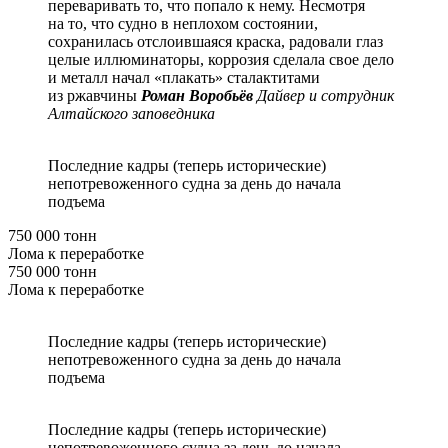
переваривать то, что попало к нему. Несмотря
на то, что судно в неплохом состоянии,
сохранилась отслоившаяся краска, радовали глаз
целые иллюминаторы, коррозия сделала свое дело
и металл начал «плакать» сталактитами
из ржавчины
Роман Воробьёв
Дайвер и сотрудник
Алтайского заповедника
Последние кадры (теперь исторические)
непотревоженного судна за день до начала
подъема
750 000 тонн
Лома к переработке
750 000 тонн
Лома к переработке
Последние кадры (теперь исторические)
непотревоженного судна за день до начала
подъема
Последние кадры (теперь исторические)
непотревоженного судна за день до начала