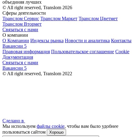
объединяя лучших
© All right reserved, Translom 2026
Сферы деятельности
Транслом Сервис
Транслом Маркет
Транслом Цветмет
Транслом Втормет
Связаться с нами
О компании
О Компании
Индексы рынка
Новости и аналитика
Контакты
Вакансии
5
Правовая информация
Пользовательское соглашение
Cookie
Документация
Связаться с нами
Вакансии
5
© All right reserved, Translom 2022
Сделано в
Мы используем
файлы cookie
, чтобы вам было удобнее
пользоваться сайтом
Хорошо