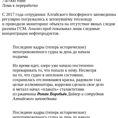
750 000 тонн
Лома к переработке
С 2017 года сотрудники Алтайского биосферного заповедника
регулярно погружались к затонувшему теплоходу
и проводили мониторинг объекта на отсутствие явных следов
разлива ГСМ. Анализ проб показывал лишь следовые
концентрации нефтепродуктов.
Последние кадры (теперь исторические)
непотревоженного судна за день до начала
подъема
Но время идет, озеро уже начало постепенно
переваривать то, что попало к нему. Несмотря
на то, что судно в неплохом состоянии,
сохранилась отслоившаяся краска, радовали глаз
целые иллюминаторы, коррозия сделала свое дело
и металл начал «плакать» сталактитами
из ржавчины
Роман Воробьёв
Дайвер и сотрудник
Алтайского заповедника
Последние кадры (теперь исторические)
непотревоженного судна за день до начала