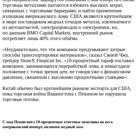
торговцы металлами пытаются избежать высоких затрат,
связанных с торговыми барьерами, и найти применение
излишкам американского лома. США являются крупнейшим
в мире поставщиком медных отходов металла, извлекаемого
из автозапчастей, электропроводов и электроники, но,
по данным BMO Capital Markets, внутренний рынок
потребляет лишь 40% этого объёма.
«Неудивительно, что эти компании придумывают хитрые
способы транспортировки материалов», сказал Сяоюй Чжу,
трейдер StoneX Financial Inc. «10-процентный тариф поставил
компании, занимающиеся переработкой лома, в невыгодное
положение с точки зрения цен, не говоря уже о финансовом
давлении, связанном с высокими процентными ставками».
Китай обычно был крупнейшим рынком экспорта для США,
пока торговая война Вашингтона с Пекином не нарушила
торговые потоки.
С мая Пекин ввёл 10-процентные ответные пошлины на весь
американский импорт, включая медный лом.