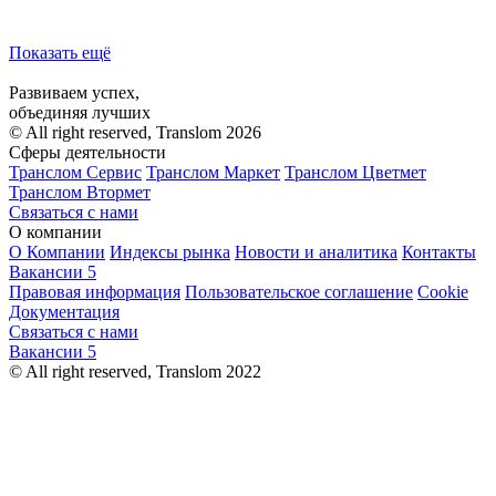
Показать ещё
Развиваем успех,
объединяя лучших
© All right reserved, Translom 2026
Сферы деятельности
Транслом Сервис
Транслом Маркет
Транслом Цветмет
Транслом Втормет
Связаться с нами
О компании
О Компании
Индексы рынка
Новости и аналитика
Контакты
Вакансии
5
Правовая информация
Пользовательское соглашение
Cookie
Документация
Связаться с нами
Вакансии
5
© All right reserved, Translom 2022