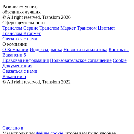
Развиваем успех,
объединяя лучших
© All right reserved, Translom 2026
Сферы деятельности
Транслом Сервис
Транслом Маркет
Транслом Цветмет
Транслом Втормет
Связаться с нами
О компании
О Компании
Индексы рынка
Новости и аналитика
Контакты
Вакансии
5
Правовая информация
Пользовательское соглашение
Cookie
Документация
Связаться с нами
Вакансии
5
© All right reserved, Translom 2022
Сделано в
Мы используем
файлы cookie
, чтобы вам было удобнее