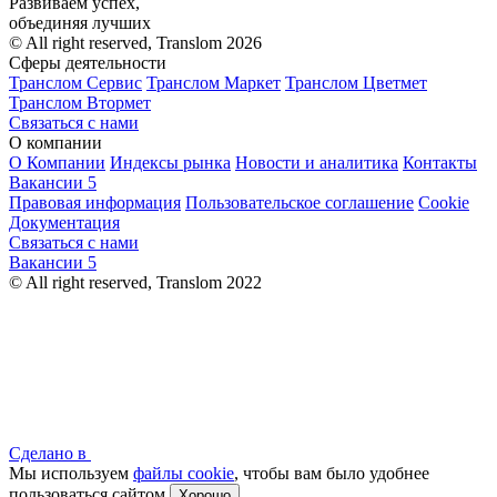
Развиваем успех,
объединяя лучших
© All right reserved, Translom 2026
Сферы деятельности
Транслом Сервис
Транслом Маркет
Транслом Цветмет
Транслом Втормет
Связаться с нами
О компании
О Компании
Индексы рынка
Новости и аналитика
Контакты
Вакансии
5
Правовая информация
Пользовательское соглашение
Cookie
Документация
Связаться с нами
Вакансии
5
© All right reserved, Translom 2022
Сделано в
Мы используем
файлы cookie
, чтобы вам было удобнее
пользоваться сайтом
Хорошо