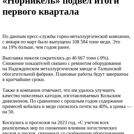
«Норникель» подвел итоги
первого квартала
По данным пресс-службы горно-металлургической компании,
с января по март было выпущено 108 584 тонн меди. Это
на 19% больше, чем годом ранее.
Выплавка никеля сократилась до 46 667 тонн (-9%).
Снижение показателей связано с ремонтом оборудования
на Надеждинском металлургическом заводе и Талнахской
обогатительной фабрике. Плановые работы будут завершены
в кратчайшие сроки.
Также в компании отмечают, что им удалось улучшить
качество никелевых катодов, изготавливаемых Кольским
дивизионом. По сравнению с прошлым годом содержание
примесей кобальта и меди снизилось почти на 40%, а цинка —
на 50.
Коснулись и прогнозов на 2023 год. «С учетом всех
реализуемых мер по снижению влияния логистических
рисков и рисков, связанных со снабжением оборудованием