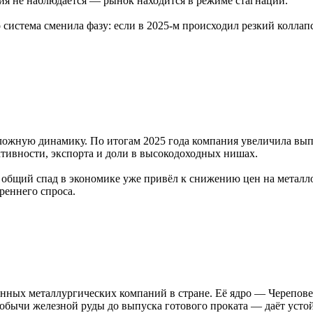
ния не наблюдается — рынок находится в режиме стагнации.
система сменила фазу: если в 2025-м происходил резкий коллапс
ожную динамику. По итогам 2025 года компания увеличила выпус
ективности, экспорта и доли в высокодоходных нишах.
 общий спад в экономике уже привёл к снижению цен на металл
реннего спроса.
нных металлургических компаний в стране. Её ядро — Черепове
 добычи железной руды до выпуска готового проката — даёт уст