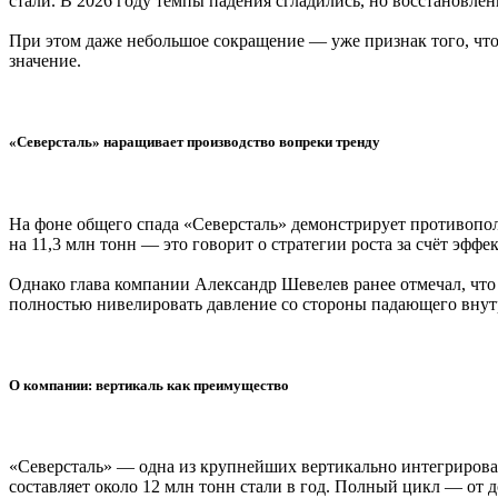
стали. В 2026 году темпы падения сгладились, но восстановле
При этом даже небольшое сокращение — уже признак того, что 
значение.
«Северсталь» наращивает производство вопреки тренду
На фоне общего спада «Северсталь» демонстрирует противопол
на 11,3 млн тонн — это говорит о стратегии роста за счёт эфф
Однако глава компании Александр Шевелев ранее отмечал, что
полностью нивелировать давление со стороны падающего внут
О компании: вертикаль как преимущество
«Северсталь» — одна из крупнейших вертикально интегрирова
составляет около 12 млн тонн стали в год. Полный цикл — от