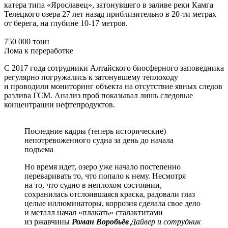
катера типа «Ярославец», затонувшего в заливе реки Камга
Телецкого озера 27 лет назад приблизительно в 20-ти метрах
от берега, на глубине 10-17 метров.
750 000 тонн
Лома к переработке
С 2017 года сотрудники Алтайского биосферного заповедника
регулярно погружались к затонувшему теплоходу
и проводили мониторинг объекта на отсутствие явных следов
разлива ГСМ. Анализ проб показывал лишь следовые
концентрации нефтепродуктов.
Последние кадры (теперь исторические)
непотревоженного судна за день до начала
подъема
Но время идет, озеро уже начало постепенно
переваривать то, что попало к нему. Несмотря
на то, что судно в неплохом состоянии,
сохранилась отслоившаяся краска, радовали глаз
целые иллюминаторы, коррозия сделала свое дело
и металл начал «плакать» сталактитами
из ржавчины
Роман Воробьёв
Дайвер и сотрудник