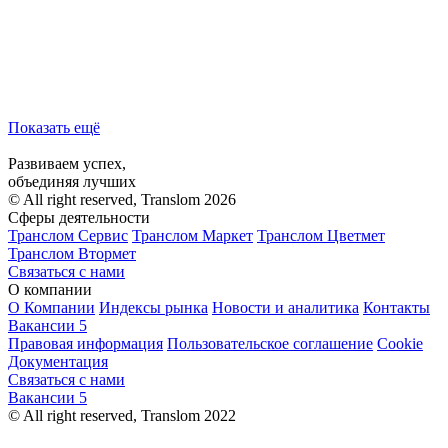
Показать ещё
Развиваем успех,
объединяя лучших
© All right reserved, Translom 2026
Сферы деятельности
Транслом Сервис
Транслом Маркет
Транслом Цветмет
Транслом Втормет
Связаться с нами
О компании
О Компании
Индексы рынка
Новости и аналитика
Контакты
Вакансии
5
Правовая информация
Пользовательское соглашение
Cookie
Документация
Связаться с нами
Вакансии
5
© All right reserved, Translom 2022