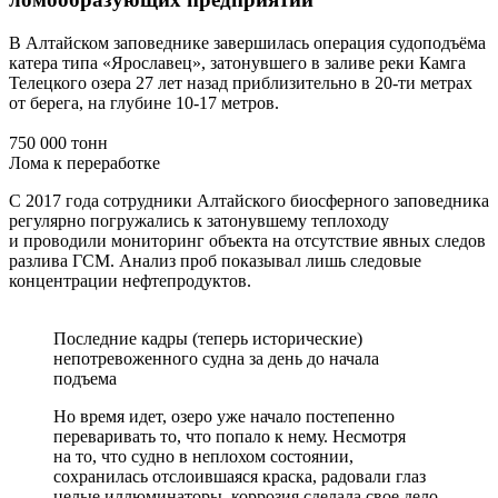
В Алтайском заповеднике завершилась операция судоподъёма
катера типа «Ярославец», затонувшего в заливе реки Камга
Телецкого озера 27 лет назад приблизительно в 20-ти метрах
от берега, на глубине 10-17 метров.
750 000 тонн
Лома к переработке
С 2017 года сотрудники Алтайского биосферного заповедника
регулярно погружались к затонувшему теплоходу
и проводили мониторинг объекта на отсутствие явных следов
разлива ГСМ. Анализ проб показывал лишь следовые
концентрации нефтепродуктов.
Последние кадры (теперь исторические)
непотревоженного судна за день до начала
подъема
Но время идет, озеро уже начало постепенно
переваривать то, что попало к нему. Несмотря
на то, что судно в неплохом состоянии,
сохранилась отслоившаяся краска, радовали глаз
целые иллюминаторы, коррозия сделала свое дело