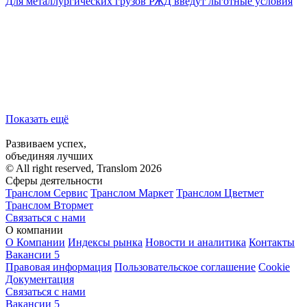
Для металлургических грузов РЖД введут льготные условия
Показать ещё
Развиваем успех,
объединяя лучших
© All right reserved, Translom 2026
Сферы деятельности
Транслом Сервис
Транслом Маркет
Транслом Цветмет
Транслом Втормет
Связаться с нами
О компании
О Компании
Индексы рынка
Новости и аналитика
Контакты
Вакансии
5
Правовая информация
Пользовательское соглашение
Cookie
Документация
Связаться с нами
Вакансии
5