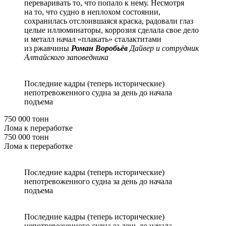
переваривать то, что попало к нему. Несмотря
на то, что судно в неплохом состоянии,
сохранилась отслоившаяся краска, радовали глаз
целые иллюминаторы, коррозия сделала свое дело
и металл начал «плакать» сталактитами
из ржавчины
Роман Воробьёв
Дайвер и сотрудник
Алтайского заповедника
Последние кадры (теперь исторические)
непотревоженного судна за день до начала
подъема
750 000 тонн
Лома к переработке
750 000 тонн
Лома к переработке
Последние кадры (теперь исторические)
непотревоженного судна за день до начала
подъема
Последние кадры (теперь исторические)
непотревоженного судна за день до начала