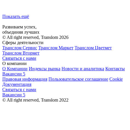
Показать ещё
Развиваем успех,
объединяя лучших
© All right reserved, Translom 2026
Сферы деятельности
Транслом Сервис
Транслом Маркет
Транслом Цветмет
Транслом Втормет
Связаться с нами
О компании
О Компании
Индексы рынка
Новости и аналитика
Контакты
Вакансии
5
Правовая информация
Пользовательское соглашение
Cookie
Документация
Связаться с нами
Вакансии
5
© All right reserved, Translom 2022