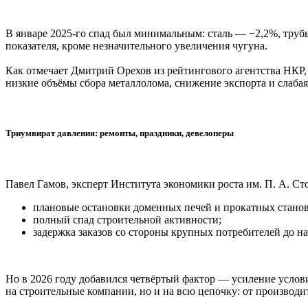
В январе 2025-го спад был минимальным: сталь — −2,2%, труб
показателя, кроме незначительного увеличения чугуна.
Как отмечает Дмитрий Орехов из рейтингового агентства НКР, 
низкие объёмы сбора металлолома, снижение экспорта и слабая
Триумвират давления: ремонты, праздники, девелоперы
Павел Гамов, эксперт Института экономики роста им. П. А. Ст
плановые остановки доменных печей и прокатных станов
полный спад строительной активности;
задержка заказов со стороны крупных потребителей до на
Но в 2026 году добавился четвёртый фактор — усиление условий
на строительные компании, но и на всю цепочку: от производ