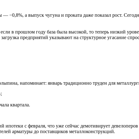
ы — −0,8%, а выпуск чугуна и проката даже показал рост. Сего
если в прошлом году база была высокой, то теперь низкий уров
 загрузка предприятий указывают на структурное угасание спрос
олыпина, напоминает: январь традиционно труден для металлург
;
чала квартала.
 ипотеки с февраля, что уже сейчас демотивирует девелоперов и
ителей арматуры до поставщиков металлоконструкций.