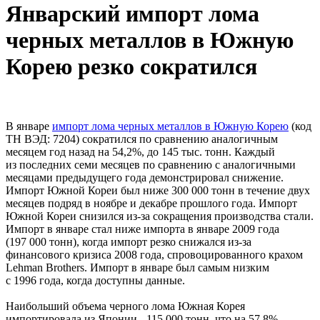
Январский импорт лома
черных металлов в Южную
Корею резко сократился
В январе
импорт лома черных металлов в Южную Корею
(код
ТН ВЭД: 7204) сократился по сравнению аналогичным
месяцем год назад на 54,2%, до 145 тыс. тонн. Каждый
из последних семи месяцев по сравнению с аналогичными
месяцами предыдущего года демонстрировал снижение.
Импорт Южной Кореи был ниже 300 000 тонн в течение двух
месяцев подряд в ноябре и декабре прошлого года. Импорт
Южной Кореи снизился из-за сокращения производства стали.
Импорт в январе стал ниже импорта в январе 2009 года
(197 000 тонн), когда импорт резко снижался из-за
финансового кризиса 2008 года, спровоцированного крахом
Lehman Brothers. Импорт в январе был самым низким
с 1996 года, когда доступны данные.
Наибольший объема черного лома Южная Корея
импортировала из Японии - 115 000 тонн, что на 57,8%