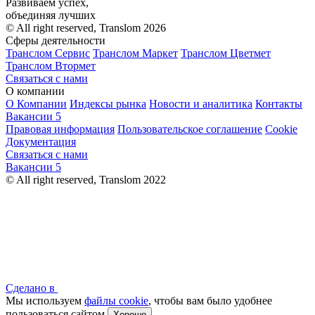
Развиваем успех,
объединяя лучших
© All right reserved, Translom 2026
Сферы деятельности
Транслом Сервис
Транслом Маркет
Транслом Цветмет
Транслом Втормет
Связаться с нами
О компании
О Компании
Индексы рынка
Новости и аналитика
Контакты
Вакансии
5
Правовая информация
Пользовательское соглашение
Cookie
Документация
Связаться с нами
Вакансии
5
© All right reserved, Translom 2022
Сделано в
Мы используем
файлы cookie
, чтобы вам было удобнее
пользоваться сайтом
Хорошо