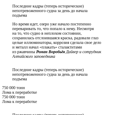
Последние кадры (теперь исторические)
непотревоженного судна за день до начала
подъема
Но время идет, озеро уже начало постепенно
переваривать то, что попало к нему. Несмотря
на то, что судно в неплохом состоянии,
сохранилась отслоившаяся краска, радовали глаз
целые иллюминаторы, коррозия сделала свое дело
и металл начал «плакать» сталактитами
из ржавчины
Роман Воробьёв
Дайвер и сотрудник
Алтайского заповедника
Последние кадры (теперь исторические)
непотревоженного судна за день до начала
подъема
750 000 тонн
Лома к переработке
750 000 тонн
Лома к переработке
Последние кадры (теперь исторические)