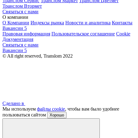
Транслом Сервис
Транслом Маркет
Транслом Цветмет
Транслом Втормет
Связаться с нами
О компании
О Компании
Индексы рынка
Новости и аналитика
Контакты
Вакансии
5
Правовая информация
Пользовательское соглашение
Cookie
Документация
Связаться с нами
Вакансии
5
© All right reserved, Translom 2022
Сделано в
Мы используем
файлы cookie
, чтобы вам было удобнее
пользоваться сайтом
Хорошо