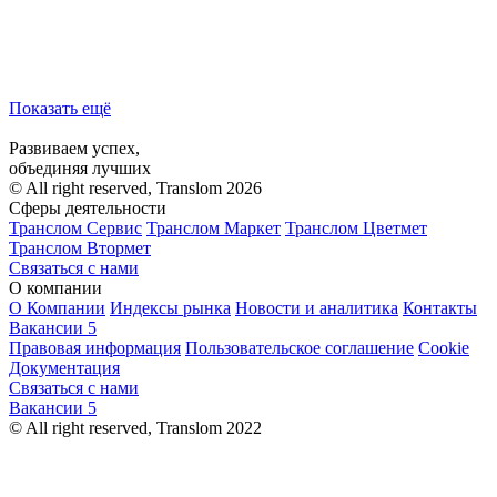
Показать ещё
Развиваем успех,
объединяя лучших
© All right reserved, Translom 2026
Сферы деятельности
Транслом Сервис
Транслом Маркет
Транслом Цветмет
Транслом Втормет
Связаться с нами
О компании
О Компании
Индексы рынка
Новости и аналитика
Контакты
Вакансии
5
Правовая информация
Пользовательское соглашение
Cookie
Документация
Связаться с нами
Вакансии
5
© All right reserved, Translom 2022