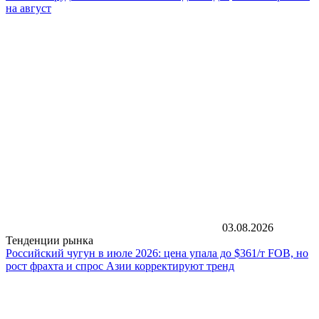
на август
03.08.2026
Тенденции рынка
Российский чугун в июле 2026: цена упала до $361/т FOB, но
рост фрахта и спрос Азии корректируют тренд