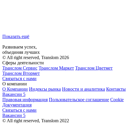
Показать ещё
Развиваем успех,
объединяя лучших
© All right reserved, Translom 2026
Сферы деятельности
Транслом Сервис
Транслом Маркет
Транслом Цветмет
Транслом Втормет
Связаться с нами
О компании
О Компании
Индексы рынка
Новости и аналитика
Контакты
Вакансии
5
Правовая информация
Пользовательское соглашение
Cookie
Документация
Связаться с нами
Вакансии
5
© All right reserved, Translom 2022