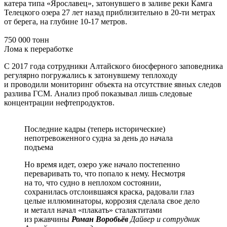
катера типа «Ярославец», затонувшего в заливе реки Камга
Телецкого озера 27 лет назад приблизительно в 20-ти метрах
от берега, на глубине 10-17 метров.
750 000 тонн
Лома к переработке
С 2017 года сотрудники Алтайского биосферного заповедника
регулярно погружались к затонувшему теплоходу
и проводили мониторинг объекта на отсутствие явных следов
разлива ГСМ. Анализ проб показывал лишь следовые
концентрации нефтепродуктов.
Последние кадры (теперь исторические)
непотревоженного судна за день до начала
подъема
Но время идет, озеро уже начало постепенно
переваривать то, что попало к нему. Несмотря
на то, что судно в неплохом состоянии,
сохранилась отслоившаяся краска, радовали глаз
целые иллюминаторы, коррозия сделала свое дело
и металл начал «плакать» сталактитами
из ржавчины
Роман Воробьёв
Дайвер и сотрудник