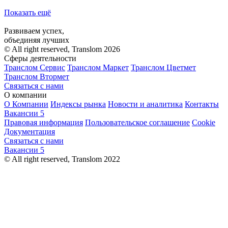
Показать ещё
Развиваем успех,
объединяя лучших
© All right reserved, Translom 2026
Сферы деятельности
Транслом Сервис
Транслом Маркет
Транслом Цветмет
Транслом Втормет
Связаться с нами
О компании
О Компании
Индексы рынка
Новости и аналитика
Контакты
Вакансии
5
Правовая информация
Пользовательское соглашение
Cookie
Документация
Связаться с нами
Вакансии
5
© All right reserved, Translom 2022