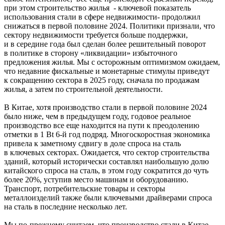
при этом строительство жилья - ключевой показатель
использования стали в сфере недвижимости- продолжил
снижаться в первой половине 2024. Политики признали, что
сектору недвижимости требуется больше поддержки,
и в середине года был сделан более решительный поворот
в политике в сторону «ликвидации» избыточного
предложения жилья. Мы с осторожным оптимизмом ожидаем,
что недавние фискальные и монетарные стимулы приведут
к сокращению сектора в 2025 году, сначала по продажам
жилья, а затем по строительной деятельности.
В Китае, хотя производство стали в первой половине 2024
было ниже, чем в предыдущем году, годовое реальное
производство все еще находится на пути к преодолению
отметки в 1 Bt 6-й год подряд. Многоскоростная экономика
привела к заметному сдвигу в доле спроса на сталь
в ключевых секторах. Ожидается, что сектор строительства
зданий, который исторически составлял наибольшую долю
китайского спроса на сталь, в этом году сократится до чуть
более 20%, уступив место машинам и оборудованию.
Транспорт, потребительские товары и секторы
металлоизделий также были ключевыми драйверами спроса
на сталь в последние несколько лет.
Мы по-прежнему считаем, что производство стали в Китае