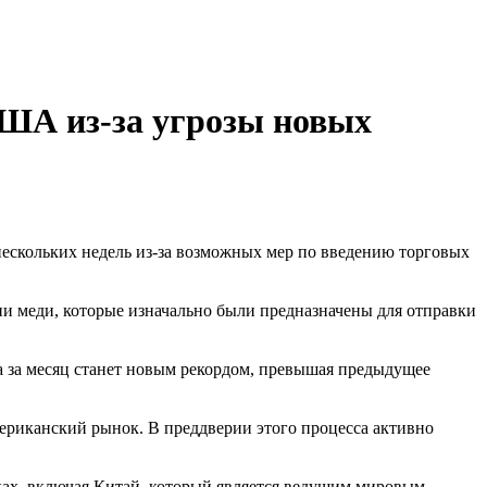
США из-за угрозы новых
ескольких недель из-за возможных мер по введению торговых
и меди, которые изначально были предназначены для отправки
 за месяц станет новым рекордом, превышая предыдущее
мериканский рынок. В преддверии этого процесса активно
ках, включая Китай, который является ведущим мировым