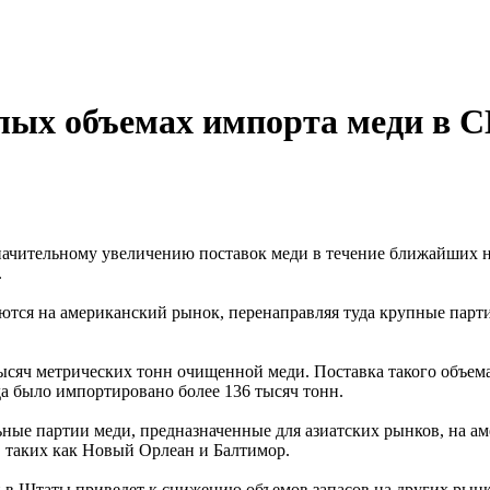
лых объемах импорта меди в 
начительному увеличению поставок меди в течение ближайших н
.
тся на американский рынок, перенаправляя туда крупные парти
сяч метрических тонн очищенной меди. Поставка такого объема
да было импортировано более 136 тысяч тонн.
ные партии меди, предназначенные для азиатских рынков, на а
 таких как Новый Орлеан и Балтимор.
и в Штаты приведет к снижению объемов запасов на других рын