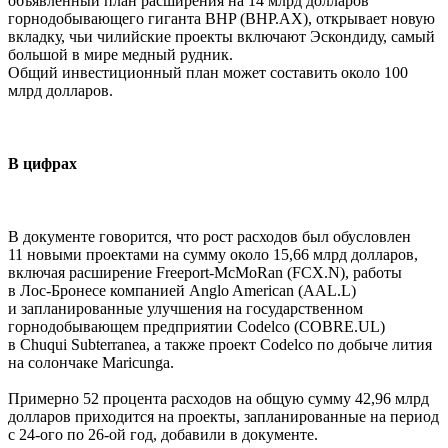
объявленный план расширения на 14 млрд долларов
горнодобывающего гиганта BHP (BHP.AX), открывает новую
вкладку, чьи чилийские проекты включают Эскондиду, самый
большой в мире медный рудник.
Общий инвестиционный план может составить около 100
млрд долларов.
В цифрах
В документе говорится, что рост расходов был обусловлен
11 новыми проектами на сумму около 15,66 млрд долларов,
включая расширение Freeport-McMoRan (FCX.N), работы
в Лос-Бронесе компанией Anglo American (AAL.L)
и запланированные улучшения на государственном
горнодобывающем предприятии Codelco (COBRE.UL)
в Chuqui Subterranea, а также проект Codelco по добыче лития
на солончаке Maricunga.
Примерно 52 процента расходов на общую сумму 42,96 млрд
долларов приходится на проекты, запланированные на период
с 24-ого по 26-ой год, добавили в документе.