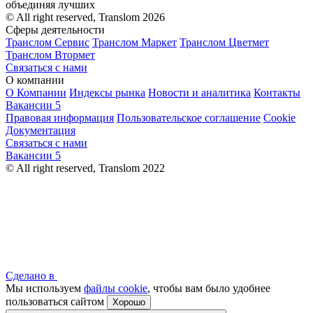
объединяя лучших
© All right reserved, Translom 2026
Сферы деятельности
Транслом Сервис
Транслом Маркет
Транслом Цветмет
Транслом Втормет
Связаться с нами
О компании
О Компании
Индексы рынка
Новости и аналитика
Контакты
Вакансии
5
Правовая информация
Пользовательское соглашение
Cookie
Документация
Связаться с нами
Вакансии
5
© All right reserved, Translom 2022
Сделано в
Мы используем
файлы cookie
, чтобы вам было удобнее
пользоваться сайтом
Хорошо