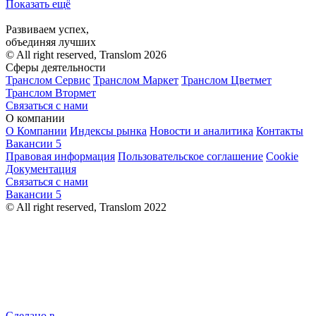
Показать ещё
Развиваем успех,
объединяя лучших
© All right reserved, Translom 2026
Сферы деятельности
Транслом Сервис
Транслом Маркет
Транслом Цветмет
Транслом Втормет
Связаться с нами
О компании
О Компании
Индексы рынка
Новости и аналитика
Контакты
Вакансии
5
Правовая информация
Пользовательское соглашение
Cookie
Документация
Связаться с нами
Вакансии
5
© All right reserved, Translom 2022
Сделано в