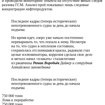
и проводили мониторинг объекта на отсутствие явных следов
разлива ГСМ. Анализ проб показывал лишь следовые
концентрации нефтепродуктов.
Последние кадры (теперь исторические)
непотревоженного судна за день до начала
подъема
Но время идет, озеро уже начало постепенно
переваривать то, что попало к нему. Несмотря
на то, что судно в неплохом состоянии,
сохранилась отслоившаяся краска, радовали глаз
целые иллюминаторы, коррозия сделала свое дело
и металл начал «плакать» сталактитами
из ржавчины
Роман Воробьёв
Дайвер и сотрудник
Алтайского заповедника
Последние кадры (теперь исторические)
непотревоженного судна за день до начала
подъема
750 000 тонн
Лома к переработке
750 000 тонн