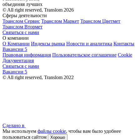
объединяя лучших
© All right reserved, Translom 2026
Сферы деятельности
Транслом Сервис
Транслом Маркет
Транслом Цветмет
Транслом Втормет
Связаться с нами
О компании
О Компании
Индексы рынка
Новости и аналитика
Контакты
Вакансии
5
Правовая информация
Пользовательское соглашение
Cookie
Документация
Связаться с нами
Вакансии
5
© All right reserved, Translom 2022
Сделано в
Мы используем
файлы cookie
, чтобы вам было удобнее
пользоваться сайтом
Хорошо