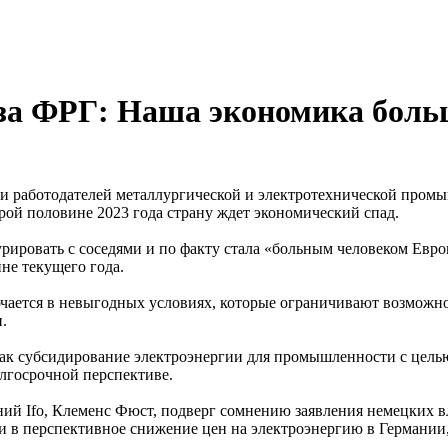
юза ФРГ: Наша экономика боль
ии работодателей металлургической и электротехнической пром
рой половине 2023 года страну ждет экономический спад.
рировать с соседями и по факту стала «больным человеком Евро
не текущего года.
ючается в невыгодных условиях, которые ограничивают возможн
.
 как субсидирование электроэнергии для промышленности с цел
олгосрочной перспективе.
ий Ifo, Клеменс Фюст, подверг сомнению заявления немецких вл
 в перспективное снижение цен на электроэнергию в Германии, 