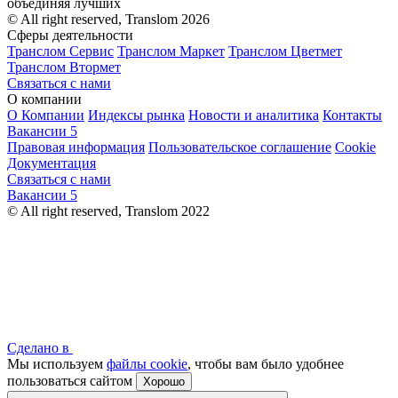
объединяя лучших
© All right reserved, Translom 2026
Сферы деятельности
Транслом Сервис
Транслом Маркет
Транслом Цветмет
Транслом Втормет
Связаться с нами
О компании
О Компании
Индексы рынка
Новости и аналитика
Контакты
Вакансии
5
Правовая информация
Пользовательское соглашение
Cookie
Документация
Связаться с нами
Вакансии
5
© All right reserved, Translom 2022
Сделано в
Мы используем
файлы cookie
, чтобы вам было удобнее
пользоваться сайтом
Хорошо