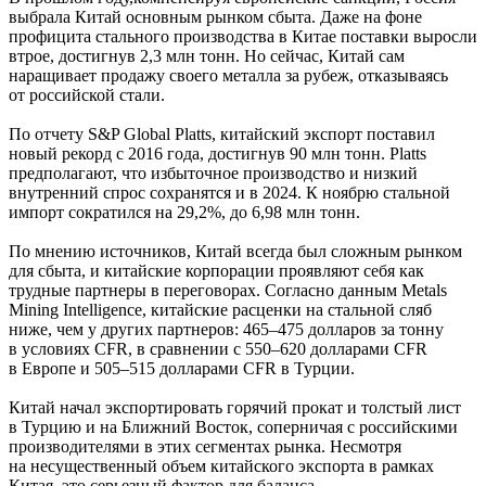
выбрала Китай основным рынком сбыта. Даже на фоне
профицита стального производства в Китае поставки выросли
втрое, достигнув 2,3 млн тонн. Но сейчас, Китай сам
наращивает продажу своего металла за рубеж, отказываясь
от российской стали.
По отчету S&P Global Platts, китайский экспорт поставил
новый рекорд с 2016 года, достигнув 90 млн тонн. Platts
предполагают, что избыточное производство и низкий
внутренний спрос сохранятся и в 2024. К ноябрю стальной
импорт сократился на 29,2%, до 6,98 млн тонн.
По мнению источников, Китай всегда был сложным рынком
для сбыта, и китайские корпорации проявляют себя как
трудные партнеры в переговорах. Согласно данным Metals
Mining Intelligence, китайские расценки на стальной сляб
ниже, чем у других партнеров: 465–475 долларов за тонну
в условиях CFR, в сравнении с 550–620 долларами CFR
в Европе и 505–515 долларами CFR в Турции.
Китай начал экспортировать горячий прокат и толстый лист
в Турцию и на Ближний Восток, соперничая с российскими
производителями в этих сегментах рынка. Несмотря
на несущественный объем китайского экспорта в рамках
Китая, это серьезный фактор для баланса.