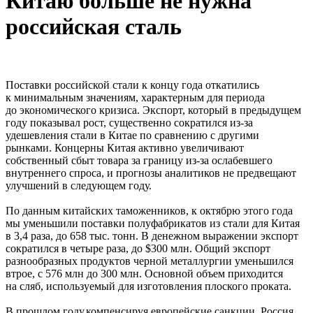
Китаю больше не нужна
российская сталь
Поставки российской стали к концу года откатились
к минимальным значениям, характерным для периода
до экономического кризиса. Экспорт, который в предыдущем
году показывал рост, существенно сократился из-за
удешевления стали в Китае по сравнению с другими
рынками. Концерны Китая активно увеличивают
собственный сбыт товара за границу из-за ослабевшего
внутреннего спроса, и прогнозы аналитиков не предвещают
улучшений в следующем году.
По данным китайских таможенников, к октябрю этого года
мы уменьшили поставки полуфабрикатов из стали для Китая
в 3,4 раза, до 658 тыс. тонн. В денежном выражении экспорт
сократился в четыре раза, до $300 млн. Общий экспорт
разнообразных продуктов черной металлургии уменьшился
втрое, с 576 млн до 300 млн. Основной объем приходится
на сляб, используемый для изготовления плоского проката.
В прошлом году,компенсируя европейские санкции, Россия