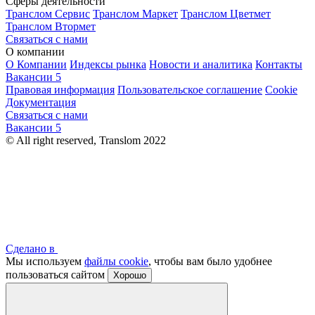
Сферы деятельности
Транслом Сервис
Транслом Маркет
Транслом Цветмет
Транслом Втормет
Связаться с нами
О компании
О Компании
Индексы рынка
Новости и аналитика
Контакты
Вакансии
5
Правовая информация
Пользовательское соглашение
Cookie
Документация
Связаться с нами
Вакансии
5
© All right reserved, Translom 2022
Сделано в
Мы используем
файлы cookie
, чтобы вам было удобнее
пользоваться сайтом
Хорошо