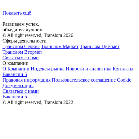
Показать ещё
Развиваем успех,
объединяя лучших
© All right reserved, Translom 2026
Сферы деятельности
Транслом Сервис
Транслом Маркет
Транслом Цветмет
Транслом Втормет
Связаться с нами
О компании
О Компании
Индексы рынка
Новости и аналитика
Контакты
Вакансии
5
Правовая информация
Пользовательское соглашение
Cookie
Документация
Связаться с нами
Вакансии
5
© All right reserved, Translom 2022